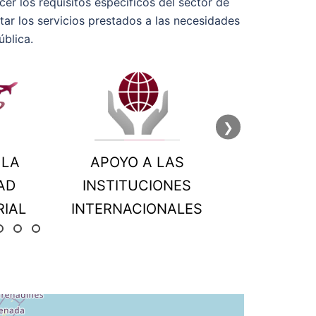
er los requisitos específicos del sector de
tar los servicios prestados a las necesidades
ública.
❯
 A LAS
TRANSPORTE &
LA PRO
UCIONES
INGENIERÍA CIVIL
PER
CIONALES