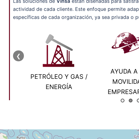
Las soluciones de
Vinsa
están diseñadas para satisfac
actividad de cada cliente. Este enfoque permite adap
específicas de cada organización, ya sea privada o p
❮
AYUDA A LA
APOYO
 Y GAS /
MOVILIDAD
INSTIT
RGÍA
EMPRESARIAL
INTERNA