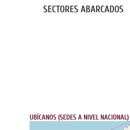
SECTORES ABARCADOS
ORTE &
LA PROTECCIÓN
PETRÓLEO
ÍA CIVIL
PERSONAL
ENE
UBÍCANOS (SEDES A NIVEL NACIONAL)