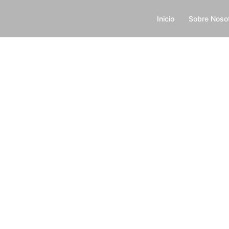
Inicio
Sobre Noso
E LA SEGURIDAD SE CONV